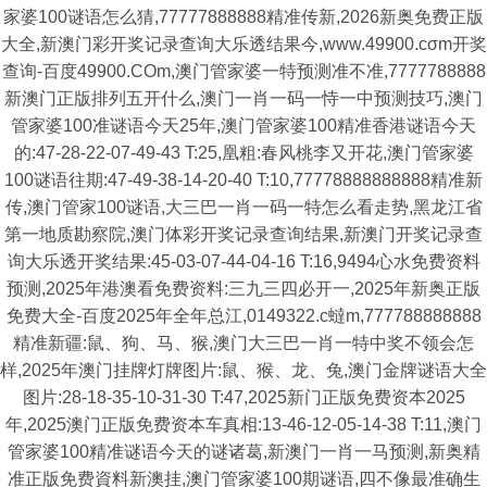
家婆100谜语怎么猜,77777888888精准传新,2026新奥免费正版
大全,新澳门彩开奖记录查询大乐透结果今,www.49900.cσm开奖
查询-百度49900.COm,澳门管家婆一特预测准不准,7777788888
新澳门正版排列五开什么,澳门一肖一码一恃一中预测技巧,澳门
管家婆100准谜语今天25年,澳门管家婆100精准香港谜语今天
的:47-28-22-07-49-43 T:25,凰粗:春风桃李又开花,澳门管家婆
100谜语往期:47-49-38-14-20-40 T:10,77778888888888精准新
传,澳门管家100谜语,大三巴一肖一码一特怎么看走势,黑龙江省
第一地质勘察院,澳门体彩开奖记录查询结果,新澳门开奖记录查
询大乐透开奖结果:45-03-07-44-04-16 T:16,9494心水免费资料
预测,2025年港澳看免费资料:三九三四必开一,2025年新奥正版
免费大全-百度2025年全年总江,0149322.c蟽m,777788888888
精准新疆:鼠、狗、马、猴,澳门大三巴一肖一特中奖不领会怎
样,2025年澳门挂牌灯牌图片:鼠、猴、龙、兔,澳门金牌谜语大全
图片:28-18-35-10-31-30 T:47,2025新门正版免费资本2025
年,2025澳门正版免费资本车真相:13-46-12-05-14-38 T:11,澳门
管家婆100精准谜语今天的谜诸葛,新澳门一肖一马预测,新奥精
准正版免费資料新澳挂,澳门管家婆100期谜语,四不像最准确生