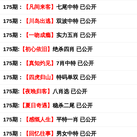
175期：
【凡间来客】
七尾中特 已公开
175期：
【川岛出逃】
双波中特 已公开
175期：
【一吻成瘾】
实力五肖 已公开
175期:
【初心依旧】
绝杀四肖 已公开
175期：
【真知灼见】
7肖中特 已公开
175期：
【四虎归山】
特码单双 已公开
175期:
【夜晚归客】
八肖选 已公开
175期:
【夏日奇遇】
稳杀二尾 已公开
175期：
【感慨人生】
平特一肖 已公开
175期：
【回忆往事】
男女中特 已公开