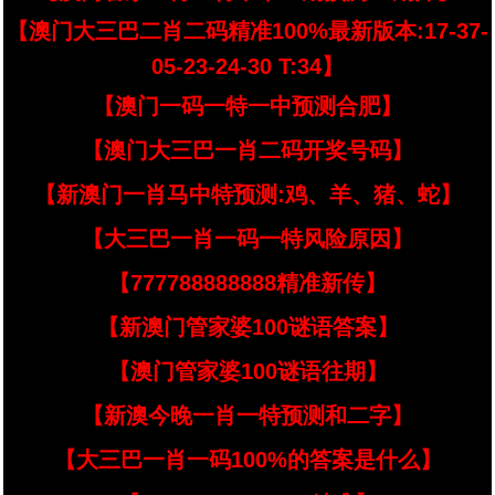
【澳门大三巴二肖二码精准100%最新版本:17-37-
05-23-24-30 T:34】
【澳门一码一特一中预测合肥】
【澳门大三巴一肖二码开奖号码】
【新澳门一肖马中特预测:鸡、羊、猪、蛇】
【大三巴一肖一码一特风险原因】
【777788888888精准新传】
【新澳门管家婆100谜语答案】
【澳门管家婆100谜语往期】
【新澳今晚一肖一特预测和二字】
【大三巴一肖一码100%的答案是什么】