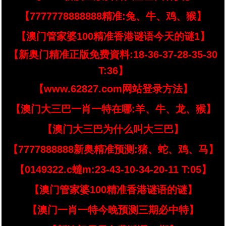
【7777778888888精准:兔、牛、鸡、猴】
【澳门管家婆100精准香港谜语今天的谜1】
【新奥门精准正版免费資料:18-36-37-28-35-30
T:36】
【www.62827.com网站登录方法】
【澳门大三巴一肖一特在哪:羊、牛、龙、猴】
【澳门大三巴为什么叫大三巴】
【7777888888新奥精准预测:猪、蛇、鸡、马】
【0149322.c蟽m:23-43-10-34-20-11 T:05】
【澳门管家婆100精准香港谜语的谜】
【澳门一肖一特今晚预测三期必中特】