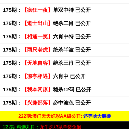
175期：
【疯狂一夜】
单双中特 已公开
175期：
【道士出山】
绝杀二肖 已公开
175期：
【相逢一笑】
六肖中特 已公开
175期：
【两只老虎】
绝杀半波 已公开
175期：
【无地自容】
绝杀三肖 已公开
175期：
【凉亭相遇】
六肖中 已公开
175期：
【我本闲凉】
稳杀12码 已公开
175期：
【兴趣部落】
必中波色 已公开
222期:澳门天天好彩AA级公开;
还等啥大胆砸
222期:精选九肖：
龙牛虎鸡鼠羊猪兔猴