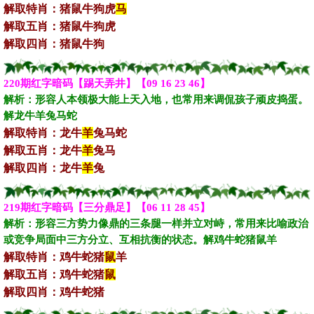
解取特肖：猪鼠牛狗虎
马
解取五肖：猪鼠牛狗虎
解取四肖：猪鼠牛狗
220期红字暗码【踢天弄井】【09 16 23 46】
解析：‌‌形容人本领极大能上天入地，也常用来调侃孩子顽皮捣蛋。
解龙牛羊兔马蛇‌‌‌‌‌‌‌
解取特肖：龙牛
羊
兔马蛇
解取五肖：龙牛
羊
兔马
解取四肖：龙牛
羊
兔
219期红字暗码【三分鼎足】【06 11 28 45】
解析：‌‌形容三方势力像鼎的三条腿一样并立对峙，常用来比喻政治
或竞争局面中三方分立、互相抗衡的状态。解鸡牛蛇猪鼠羊‌‌‌‌‌‌‌
解取特肖：鸡牛蛇猪
鼠
羊
解取五肖：鸡牛蛇猪
鼠
解取四肖：鸡牛蛇猪