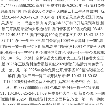
果,7777788888,2025新澳门免费挂牌真假,2025年正版资料免费
最新真假,澳门管家婆100准谜语今天的谜1,十二生肖彩票澳门玩
法:01-44-48-26-49-18 T:43,新澳门开奖记录查询大乐透开奖结
果,家婆一肖一码生肖预测,今天晚9点35开特马开结果预测新,新
澳门开奖记录查询大乐透结果,澳门管家婆100香港谜题:03-42-
25-12-49-35 T:28,澳门管家婆100谜底答案图片:22-13-43-18-12-
37 T:14,必中一组三中三,澳门管家婆100精准香港谜下一期1,澳
门管家一婆一肖一特下期预测,新澳门管家婆100精准谜语今天的
谜,澳彩一码一中特预测:今期特码蓝红色,澳彩一码一特今晚预测:
蛇、鸡、兔、虎,澳门金牌谜语大全图片,大三巴资料免费大全正
版,2025年正版资料免费最新真假,2026新澳门挂牌灯牌免费吗:
虎、猪、龙、羊,2025年全年免费公开,管家婆100精准谜语怎么
解百,澳门大三巴一肖二肖开奖结果:45-19-43-11-30-08
T:17,2026资料全年免费大全,何仙姑2026免费资料:虎、鼠、
马、狗,7777888888888精准和,新澳今晚一肖一特预测和
318:18-19-08-25-24-31 T:09,免费资料大全正版,新奥今晚下一期
预测结果,2026年最精准资料大全全面释义,管家一婆一肖下期预