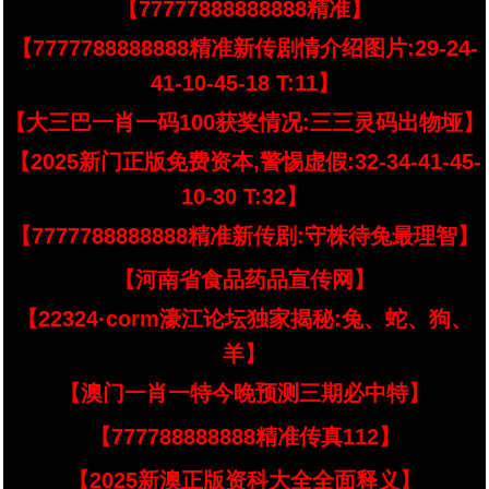
【77777888888888精准】
【7777788888888精准新传剧情介绍图片:29-24-
41-10-45-18 T:11】
【大三巴一肖一码100获奖情况:三三灵码出物垭】
【2025新门正版免费资本,警惕虚假:32-34-41-45-
10-30 T:32】
【7777788888888精准新传剧:守株待兔最理智】
【河南省食品药品宣传网】
【22324·corm濠江论坛独家揭秘:兔、蛇、狗、
羊】
【澳门一肖一特今晚预测三期必中特】
【777788888888精准传真112】
【2025新澳正版资科大全全面释义】