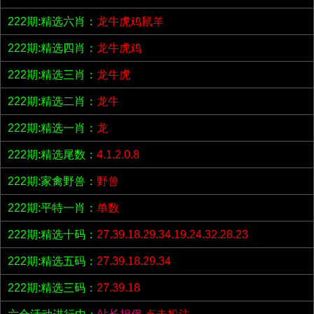
222期:精选六肖：
龙牛虎鸡鼠羊
222期:精选四肖：
龙牛虎鸡
222期:精选三肖：
龙牛虎
222期:精选二肖：
龙牛
222期:精选一肖：
龙
222期:精选尾数：
4.1.2.0.8
222期:家禽野兽：
野兽
222期:平特一肖：
单数
222期:精选十码：
27.39.18.29.34.19.24.32.28.23
222期:精选五码：
27.39.18.29.34
222期:精选三码：
27.39.18